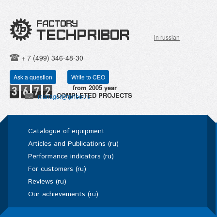
in russian
+ 7 (499) 346-48-30
Ask a question
Write to CEO
COMPLETED PROJECTS
manager@tpribor.ru
Catalogue of equipment
Articles and Publications (ru)
Performance indicators (ru)
For customers (ru)
Reviews (ru)
Our achievements (ru)