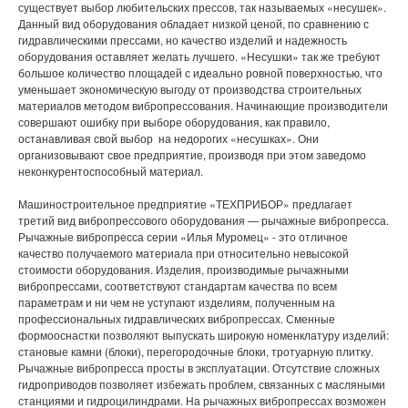
существует выбор любительских прессов, так называемых «несушек».
Данный вид оборудования обладает низкой ценой, по сравнению с
гидравлическими прессами, но качество изделий и надежность
оборудования оставляет желать лучшего. «Несушки» так же требуют
большое количество площадей с идеально ровной поверхностью, что
уменьшает экономическую выгоду от производства строительных
материалов методом вибропрессования. Начинающие производители
совершают ошибку при выборе оборудования, как правило,
останавливая свой выбор на недорогих «несушках». Они
организовывают свое предприятие, производя при этом заведомо
неконкурентоспособный материал.
Машиностроительное предприятие «ТЕХПРИБОР» предлагает
третий вид вибропрессового оборудования — рычажные вибропресса.
Рычажные вибропресса серии «Илья Муромец» - это отличное
качество получаемого материала при относительно невысокой
стоимости оборудования. Изделия, производимые рычажными
вибропрессами, соответствуют стандартам качества по всем
параметрам и ни чем не уступают изделиям, полученным на
профессиональных гидравлических вибропрессах. Сменные
формооснастки позволяют выпускать широкую номенклатуру изделий:
становые камни (блоки), перегородочные блоки, тротуарную плитку.
Рычажные вибропресса просты в эксплуатации. Отсутствие сложных
гидроприводов позволяет избежать проблем, связанных с масляными
станциями и гидроцилиндрами. На рычажных вибропрессах возможен