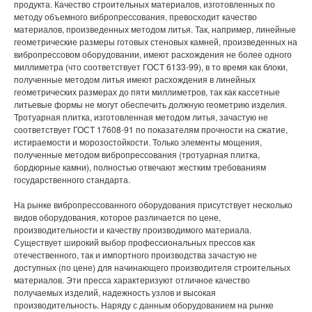
продукта. Качество строительных материалов, изготовленных по
методу объемного вибропрессования, превосходит качество
материалов, произведенных методом литья. Так, например, линейные
геометрические размеры готовых стеновых камней, произведенных на
вибропрессовом оборудовании, имеют расхождения не более одного
миллиметра (что соответствует ГОСТ 6133-99), в то время как блоки,
полученные методом литья имеют расхождения в линейных
геометрических размерах до пяти миллиметров, так как кассетные
литьевые формы не могут обеспечить должную геометрию изделия.
Тротуарная плитка, изготовленная методом литья, зачастую не
соответствует ГОСТ 17608-91 по показателям прочности на сжатие,
истираемости и морозостойкости. Только элементы мощения,
полученные методом вибропрессования (тротуарная плитка,
бордюрные камни), полностью отвечают жестким требованиям
государственного стандарта.
На рынке вибропрессованного оборудования присутствует несколько
видов оборудования, которое различается по цене,
производительности и качеству производимого материала.
Существует широкий выбор профессиональных прессов как
отечественного, так и импортного производства зачастую не
доступных (по цене) для начинающего производителя строительных
материалов. Эти пресса характеризуют отличное качество
получаемых изделий, надежность узлов и высокая
производительность. Наряду с данным оборудованием на рынке