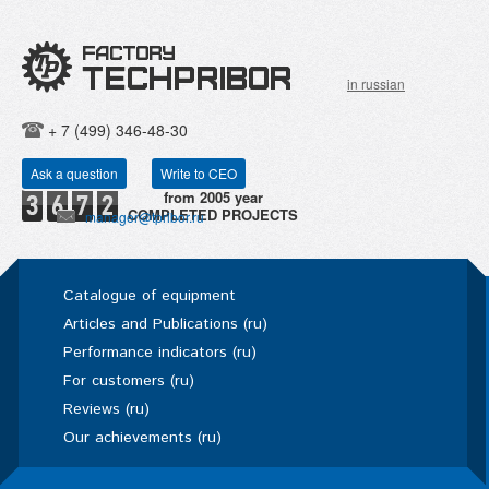
in russian
+ 7 (499) 346-48-30
Ask a question
Write to CEO
COMPLETED PROJECTS
manager@tpribor.ru
Catalogue of equipment
Articles and Publications (ru)
Performance indicators (ru)
For customers (ru)
Reviews (ru)
Our achievements (ru)