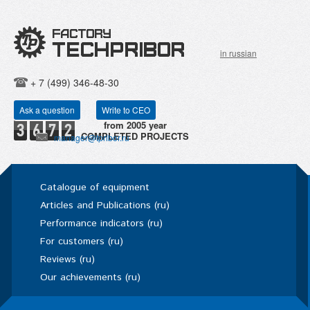
in russian
+ 7 (499) 346-48-30
Ask a question
Write to CEO
COMPLETED PROJECTS
manager@tpribor.ru
Catalogue of equipment
Articles and Publications (ru)
Performance indicators (ru)
For customers (ru)
Reviews (ru)
Our achievements (ru)